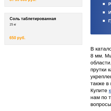
Р
И
Соль таблетированная
Г
25 кг
650 руб.
В катал
8 мм. М
области
прутки 
укрепле
также в
Купите
нам по 
вопросы