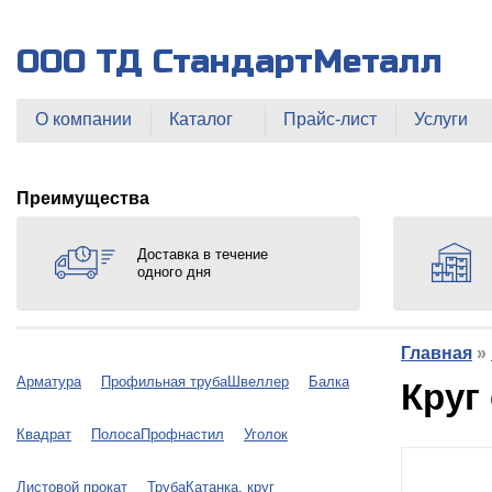
ООО ТД СтандартМеталл
О компании
Каталог
Прайс-лист
Услуги
Преимущества
Доставка в течение
одного дня
Главная
»
Арматура
Профильная труба
Швеллер
Балка
Круг
Квадрат
Полоса
Профнастил
Уголок
Листовой прокат
Труба
Катанка, круг