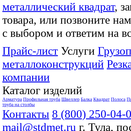
металлический квадрат
, з
товара, или позвоните на
с выбором и ответим на в
Прайс-лист
Услуги
Грузоп
металлоконструкций
Резк
компании
Каталог изделий
Арматура
Профильная труба
Швеллер
Балка
Квадрат
Полоса
П
труба на столбы
Контакты
8 (800) 250-04-
mail@stdmet.ru
г. Тула, п