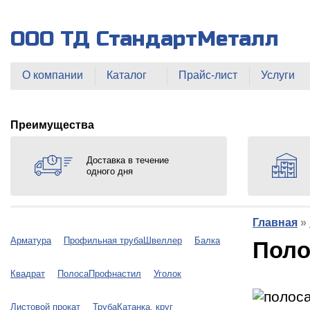
ООО ТД СтандартМеталл
О компании
Каталог
Прайс-лист
Услуги
Преимущества
Доставка в течение
одного дня
Главная
»
Арматура
Профильная труба
Швеллер
Балка
Поло
Квадрат
Полоса
Профнастил
Уголок
Листовой прокат
Труба
Катанка, круг