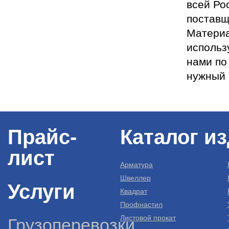
всей Ро
поставщ
Материа
использ
нами по
нужный 
Прайс-
Каталог и
лист
Арматура
Швеллер
Услуги
Квадрат
Профнастил
Листовой прокат
Грузоперевозки