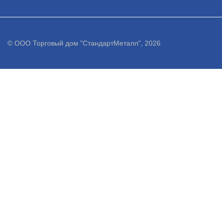
© ООО Торговый дом "СтандартМеталл", 2026