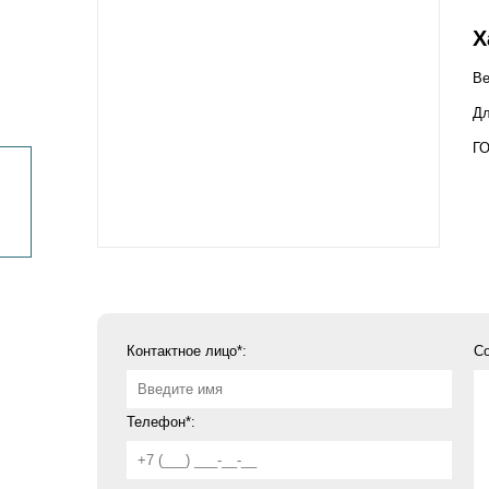
Х
Ве
Д
Г
Контактное лицо*:
С
Телефон*: