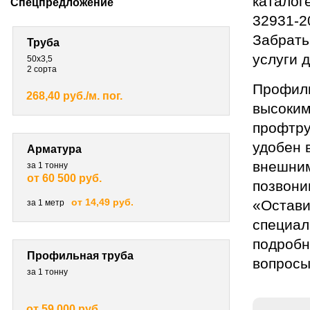
каталог
Спецпредложение
32931-2
Забрать
Труба
услуги 
50х3,5
2 сорта
Профиль
268,40 руб./м. пог.
высоким
профтру
удобен 
Арматура
внешним
за 1 тонну
от 60 500 руб.
позвони
от 14,49 руб.
«Остави
за 1 метр
специал
подробн
Профильная труба
вопросы
за 1 тонну
от 59 000 руб.