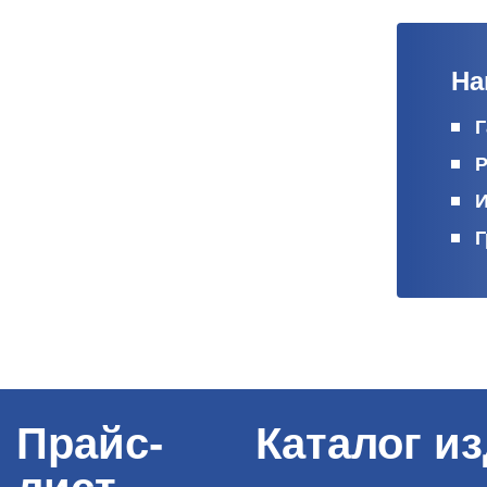
На
Г
Р
И
Г
Прайс-
Каталог и