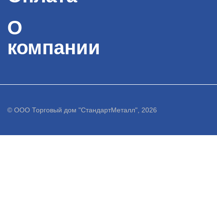
О
компании
© ООО Торговый дом "СтандартМеталл", 2026