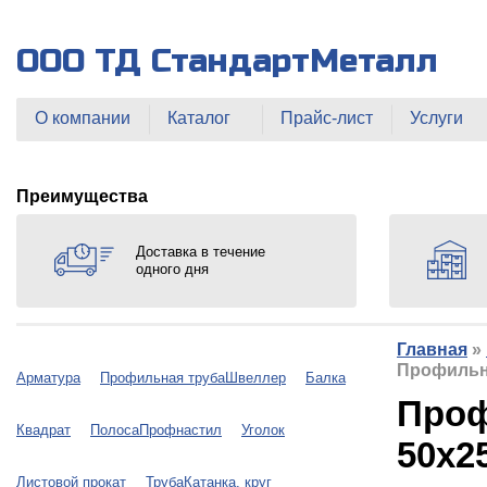
ООО ТД СтандартМеталл
О компании
Каталог
Прайс-лист
Услуги
Преимущества
Доставка в течение
одного дня
Главная
»
Профильна
Арматура
Профильная труба
Швеллер
Балка
Проф
Квадрат
Полоса
Профнастил
Уголок
50х2
Листовой прокат
Труба
Катанка, круг