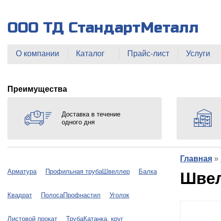
ООО ТД СтандартМеталл
О компании
Каталог
Прайс-лист
Услуги
Преимущества
Доставка в течение
одного дня
Главная
»
Арматура
Профильная труба
Швеллер
Балка
Швел
Квадрат
Полоса
Профнастил
Уголок
Листовой прокат
Труба
Катанка, круг