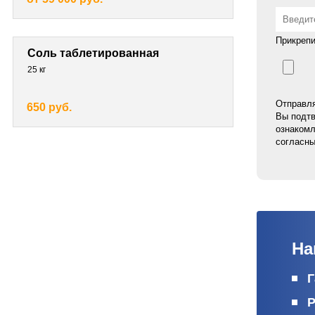
Прикрепи
Соль таблетированная
25 кг
Отправля
650 руб.
Вы подтв
ознакомл
согласны
На
Г
Р