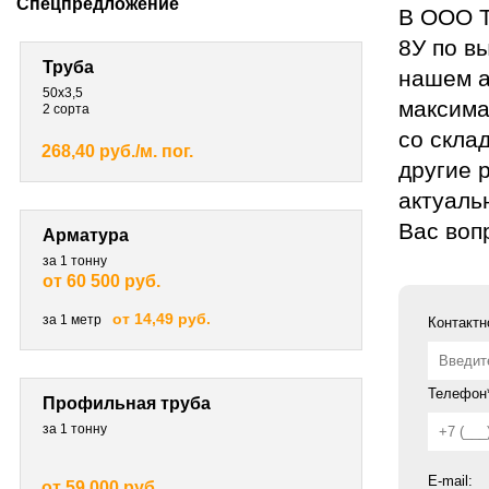
Спецпредложение
В ООО Т
8У по в
Труба
нашем а
50х3,5
максима
2 сорта
со склад
268,40 руб./м. пог.
другие 
актуал
Вас воп
Арматура
за 1 тонну
от 60 500 руб.
от 14,49 руб.
за 1 метр
Контактн
Телефон*
Профильная труба
за 1 тонну
E-mail:
от 59 000 руб.