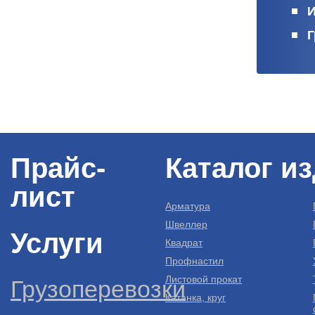
И
Г
Прайс-
Каталог и
лист
Арматура
Швеллер
Услуги
Квадрат
Профнастил
Листовой прокат
Грузоперевозки
Катанка, круг