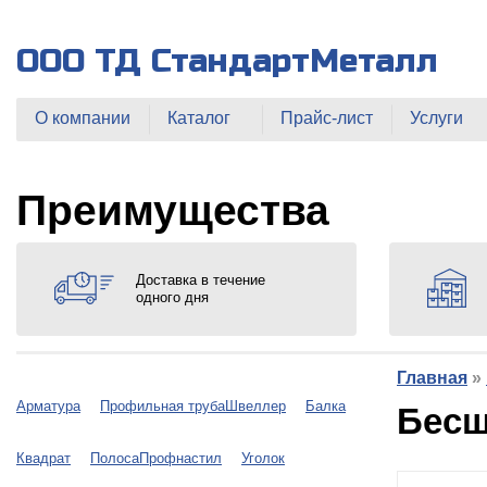
ООО ТД СтандартМеталл
О компании
Каталог
Прайс-лист
Услуги
Преимущества
Доставка в течение
одного дня
Главная
»
Арматура
Профильная труба
Швеллер
Балка
Бесш
Квадрат
Полоса
Профнастил
Уголок