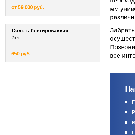
необход
от 59 000 руб.
мм унив
различн
Забрать
Соль таблетированная
осущест
25 кг
Позвони
650 руб.
все инт
На
Г
Р
И
Г