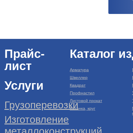
Прайс-
Каталог и
лист
Арматура
Швеллер
Услуги
Квадрат
Профнастил
Листовой прокат
Грузоперевозки
Катанка, круг
Изготовление
металлоконструкций