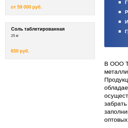
Г
от 59 000 руб.
Р
И
Соль таблетированная
Г
25 кг
650 руб.
В ООО Т
металли
Продукц
обладае
осущест
забрать
заполни
оптовых