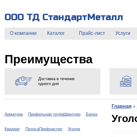
ООО ТД СтандартМеталл
О компании
Каталог
Прайс-лист
Услуги
Преимущества
Доставка в течение
одного дня
Главная
»
Арматура
Профильная труба
Швеллер
Балка
Угол
Квадрат
Полоса
Профнастил
Уголок