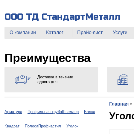
ООО ТД СтандартМеталл
О компании
Каталог
Прайс-лист
Услуги
Преимущества
Доставка в течение
одного дня
Главная
»
Арматура
Профильная труба
Швеллер
Балка
Угол
Квадрат
Полоса
Профнастил
Уголок