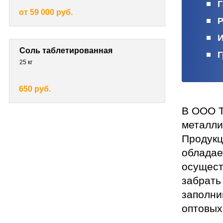
Г
от 59 000 руб.
Р
И
Соль таблетированная
Г
25 кг
650 руб.
В ООО Т
металли
Продукц
обладае
осущест
забрать
заполни
оптовых