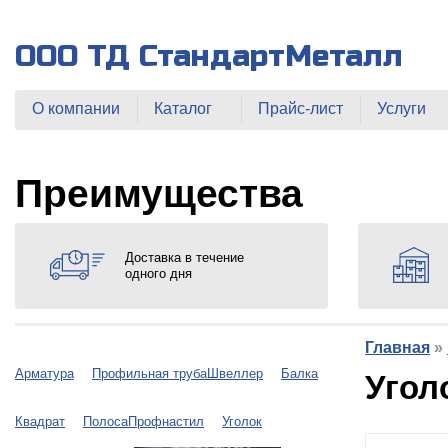
ООО ТД СтандартМеталл
О компании
Каталог
Прайс-лист
Услуги
Преимущества
Доставка в течение
одного дня
Главная
»
Арматура
Профильная труба
Швеллер
Балка
Угол
Квадрат
Полоса
Профнастил
Уголок