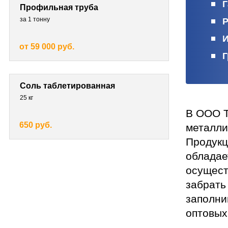
Г
Профильная труба
за 1 тонну
Р
И
от 59 000 руб.
Г
Соль таблетированная
25 кг
В ООО Т
650 руб.
металли
Продукц
обладае
осущест
забрать
заполни
оптовых